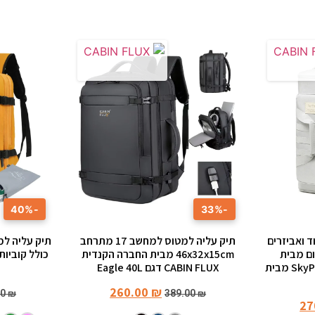
-40%
-33%
ד ואביזרים
תיק עליה למטוס למחשב 17 מתרחב
ט רשום מבית
46x32x15cm מבית החברה הקנדית
SanTiaoRen דגם SkyPack 42L מבית
CABIN FLUX דגם Eagle 40L
260.00
₪
00
₪
389.00
₪
27