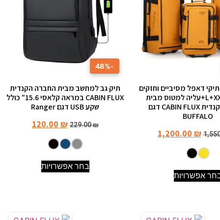
-48%
תיקי דאפל מסיביים וחזקים
תיק גב למחשב מבית החברה הקנדית
במיוחד L+XXL+עליה למטוס מבית
CABIN FLUX במראה קלאסי 15.6" כולל
החברה הקנדית CABIN FLUX דגם
שקע USB דגם Ranger
BUFFALO
120.00
₪
229.00
₪
1,200.00
₪
1,55
בחר אפשרויות
חר אפשרויות