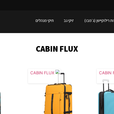
מ
ג
ו
ו
ן
ת רילוקיישן (ג׳מבו)
תיקי גב
תיקי מנהלים
CABIN FLUX