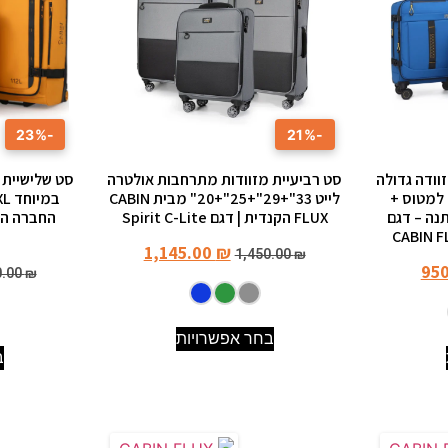
-23%
-21%
וודה גדולה
סט רביעיית מזוודות מתרחבות אולטרה
סט שלישיית 
 עלייה למטוס +
לייט 33"+29"+25"+20" מבית CABIN
נה – דגם
FLUX הקנדית | דגם Spirit C-Lite
1,145.00
₪
1,450.00
₪
95
0.00
₪
בחר אפשרויות
ב