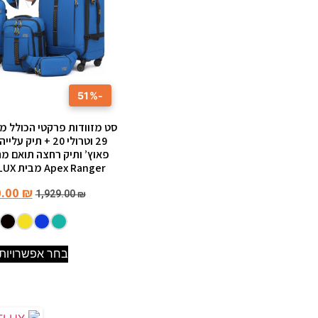
-51%
סט מזוודות פרקטי הכולל מז
29 וטרולי 20 + תיק
פאוץ’ ותיק רחצה תואם מת
Apex Ranger מבית CABIN FLUX
0.00
₪
1,929.00
₪
בחר אפשרויות