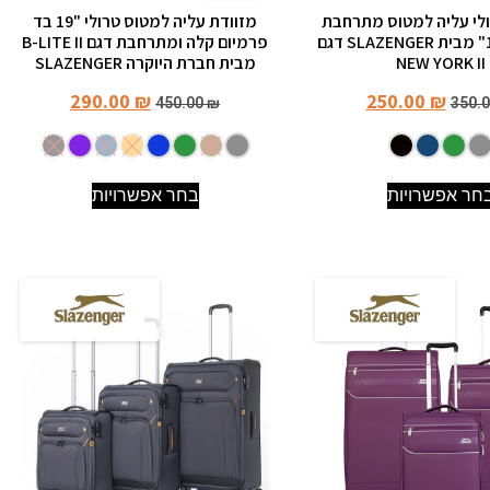
ולי עליה למטוס מתרחבת
מזוודת עליה למטוס טרולי "19 בד
ואיכותית 19" מבית SLAZENGER דגם
פרמיום קלה ומתרחבת דגם B-LITE II
NEW YORK II
מבית חברת היוקרה SLAZENGER
290.00
₪
250.00
₪
450.00
₪
350.
חר אפשרויות
בחר אפשרויות