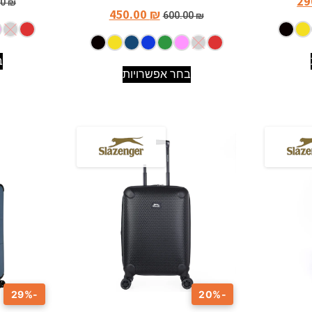
29
00
₪
450.00
₪
600.00
₪
ב
בחר אפשרויות
-29%
-20%