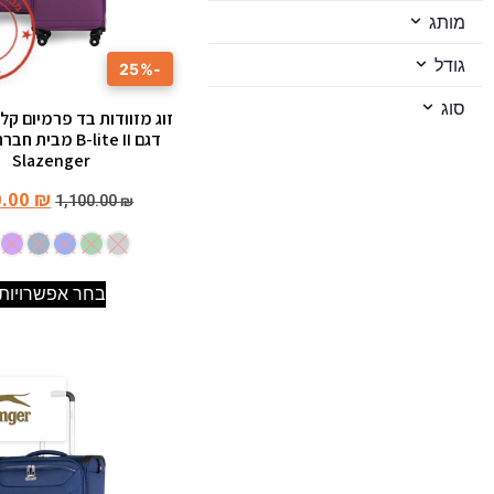
ב
מ
מותג
★
גודל
-25%
★
סוג
זוג מזוודות בד פרמיום קל
דגם B-lite II מבית
Slazenger
0.00
₪
1,100.00
₪
בחר אפשרויות