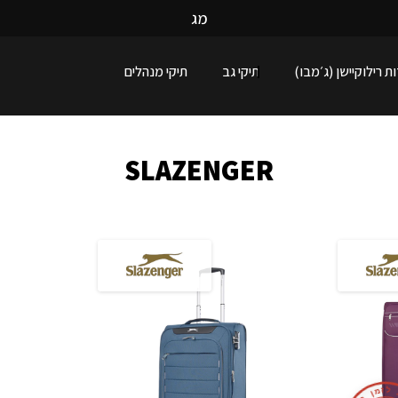
מ
ג
ו
ו
ן
ע
נ
ק
ת רילוקיישן (ג׳מבו)
תיקי גב
תיקי מנהלים
SLAZENGER
ל
ז
מ
ן