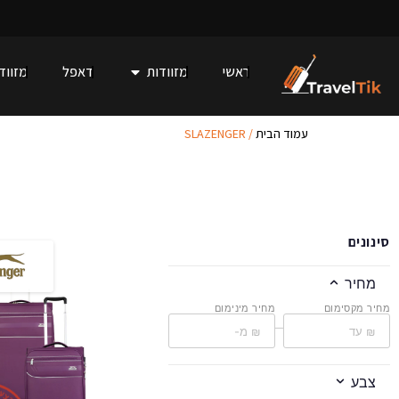
ראשי
מזוודות
דאפל
מזוודו
עמוד הבית
/ SLAZENGER
סינונים
מחיר
מחיר מקסימום
מחיר מינימום
–
צבע
ע
צ