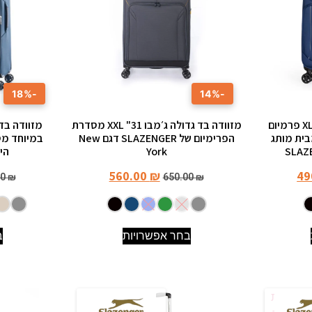
-18%
-14%
מזוודה בד גדולה במיוחד XL פרמיום
מזוודה בד גדולה ג׳מבו 31" XXL מסדרת
גם METRO FLUX מבית מותג
הפרימיום של SLAZENGER דגם New
York
היוקר
560.00
₪
49
00
₪
650.00
₪
בחר אפשרויות
ב