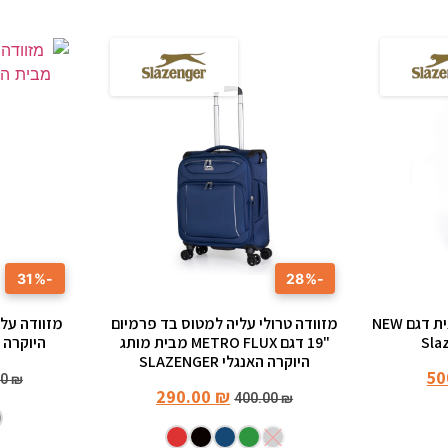
-31%
-28%
מזוודה גדולה 29 אינץ יוקרתית דגם NEW
מזוודה טרולי עליה למטוס בד פרמיום
"19 דגם METRO FLUX מבית מותג
היוקרה AMSTERDAM שלזינגר
היוקרה האנגלי SLAZENGER
50
00
₪
290.00
₪
400.00
₪