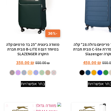
-36%
מזוודה בד פרימיום גדולה 28" קלה
מזוודה בינונית "25 בד פרמיום קלה
במיוחד מסדרת C-lite מבית חברת
במיוחד דגם B-LITE II מבית חברת
ה Slazenger
היוקרה SLAZENGER
350.00
₪
450.00
₪
550.00
₪
550.
חר אפשרויות
בחר אפשרויות