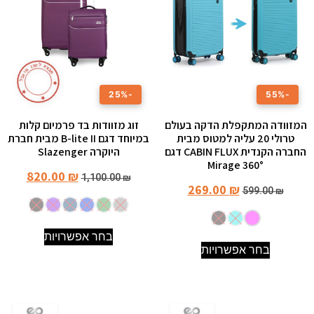
ז
ל
מ
ע
ן
צ
מ
ב
מ
ו
ג
ב
ל
★
★
-25%
-55%
★
המזוודה המתקפלת הדקה בעולם
זוג מזוודות בד פרמיום קלות
טרולי 20 עליה למטוס מבית
במיוחד דגם B-lite II מבית חברת
החברה הקנדית CABIN FLUX דגם
היוקרה Slazenger
Mirage 360°
820.00
₪
1,100.00
₪
269.00
₪
599.00
₪
בחר אפשרויות
בחר אפשרויות