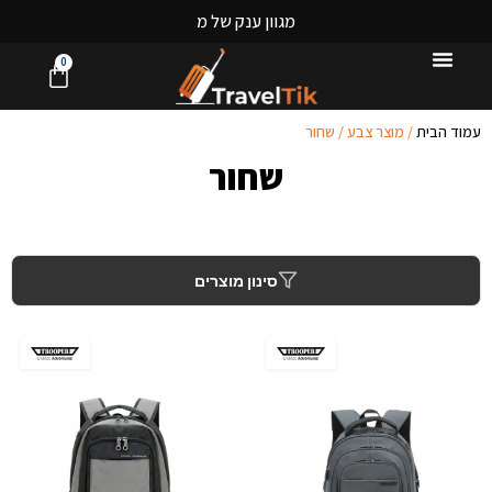
מ
ג
ו
ו
ן
ע
נ
ק
ש
ל
מ
ז
ו
ו
ד
ו
ת
ל
כ
0
עמוד הבית
/ מוצר צבע / שחור
שחור
סינון מוצרים