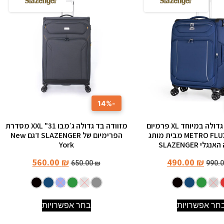
-14%
מזוודה בד גדולה במיוחד XL פרמיום
מזוודה בד גדולה ג׳מבו 31" XXL מסדרת
"29 דגם METRO FLUX מבית מותג
הפרימיום של SLAZENGER דגם New
לי SLAZENGER
York
560.00
₪
490.00
₪
650.00
₪
990.
חר אפשרויות
בחר אפשרויות