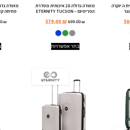
אינץ' מבית ה יוקרה
מזוודה גדולה ‎28 איכותית מסדרת
הפרימיום – ETERNITY TUCSON
פתיחה קדמית ttawa
579.00
₪
58
00
₪
699.00
₪
בחר אפשרויות
ב