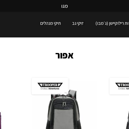
מ
ג
ו
ו
ן
ע
נ
ק
ש
ת רילוקיישן (ג׳מבו)
תיקי גב
תיקי מנהלים
אפור