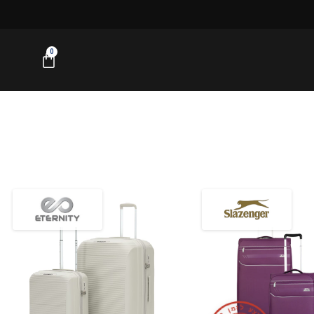
0
ל
ז
מ
ע
ן
צ