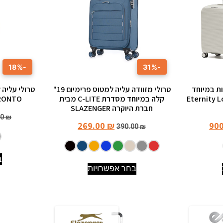
-18%
-31%
ות במיוחד
טרולי מזוודה עליה למטוס פרימיום 19"
 (29″) וקטנה (20″) Eternity Los
קלה במיוחד מסדרת C-LITE מבית
TORONTO מבית 
חברת היוקרה SLAZENGER
00
₪
269.00
₪
90
390.00
₪
ב
בחר אפשרויות