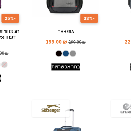
-25%
-33%
THHERA
זוג מזוודו
199.00
₪
22
299.00
₪
.00
₪
בחר אפשרויות
ב