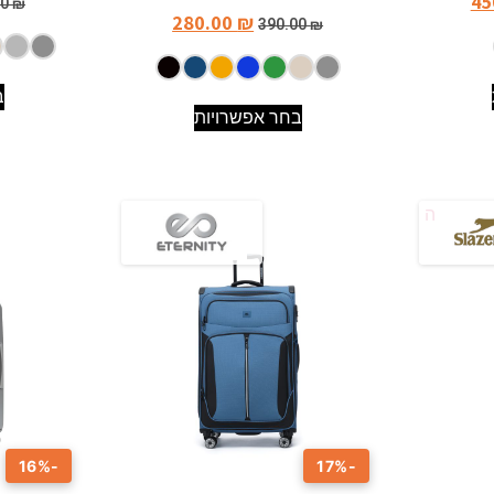
45
00
₪
280.00
₪
390.00
₪
ב
בחר אפשרויות
-16%
-17%