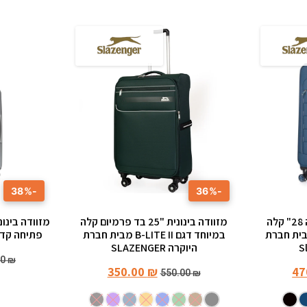
-38%
-36%
מזוודה בד פרימיום גדולה 28" קלה
מזוודה בינונית "25 בד פרמיום קלה
 מסדרת C-lite מבית חברת
במיוחד דגם B-LITE II מבית חברת
פתיחה קדמית  Ottawa
היוקרה SLAZENGER
00
₪
350.00
₪
47
550.00
₪