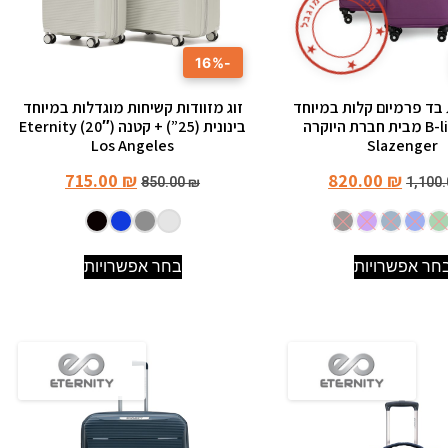
מ
ב
מ
ו
ג
ב
ל
★
★
-16%
★
ת בד פרמיום קלות במיוחד
זוג מזוודות קשיחות מוגדלות במיוחד
דגם B-lite II מבית חברת היוקרה
בינונית (25”) + קטנה (20″) Eternity
Los Angeles
Slazenger
715.00
₪
820.00
₪
850.00
₪
1,100
חר אפשרויות
בחר אפשרויות