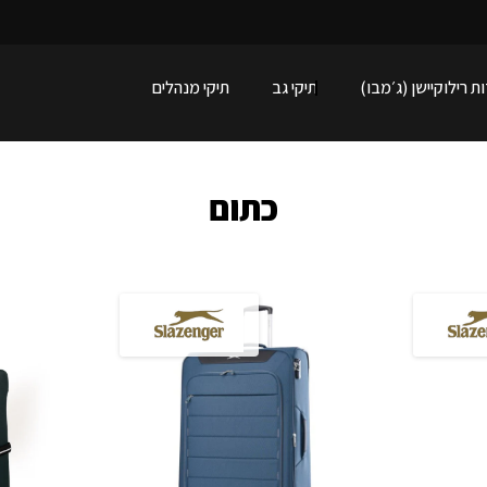
מ
ת רילוקיישן (ג׳מבו)
תיקי גב
תיקי מנהלים
כתום