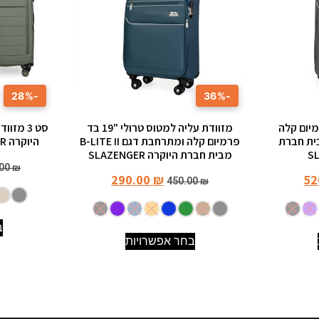
-28%
-36%
"29 בד פרמיום קלה
מזוודת עליה למטוס טרולי "19 בד
סט 3 מז
גם B-LITE II מבית חברת
פרמיום קלה ומתרחבת דגם B-LITE II
היוקרה SLAZENGER דגם C-LITE
מבית חברת היוקרה SLAZENGER
.00
₪
290.00
₪
52
450.00
₪
ב
בחר אפשרויות