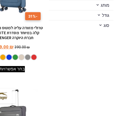
מותג
גודל
-31%
סוג
חברת היוקרה SLAZENGER
9.00
₪
390.00
₪
בחר אפשרויות