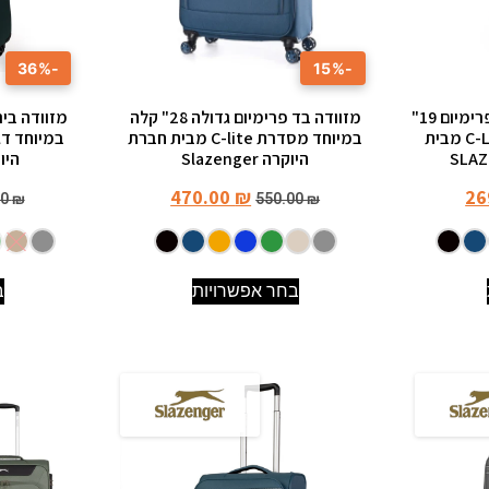
-36%
-15%
טרולי מזוודה עליה למטוס פרימיום 19"
מזוודה בד פרימיום גדולה 28" קלה
קלה במיוחד מסדרת C-LITE מבית
במיוחד מסדרת C-lite מבית חברת
היוקרה Slazenger
היוקרה 
470.00
₪
26
00
₪
550.00
₪
בחר אפשרויות
ב