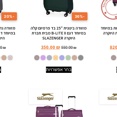
מ
ו
ג
ב
ל
★
-20%
-36%
ות במיוחד
מזוודה בינונית "25 בד פרמיום קלה
 חברת היוקרה
במיוחד דגם B-LITE II מבית חברת
היוקרה SLAZENGER
היוקרה 
350.00
₪
82
00
₪
550.00
₪
בחר אפשרויות
ב