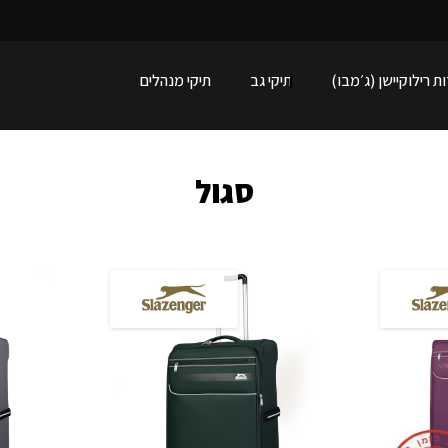
מ
ת רילוקיישן (ג׳מבו)
תיקי גב
תיקי מנהלים
סגול
ל
ז
מ
ן