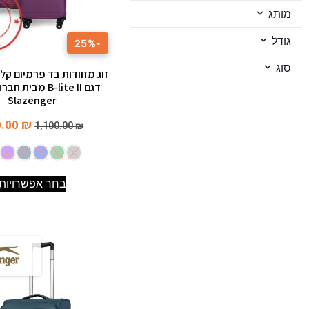
ב
מ
מותג
★
גודל
-25%
★
סוג
זוג מזוודות בד פרמיום קל
דגם B-lite II מבית
Slazenger
0.00
₪
1,100.00
₪
בחר אפשרויות