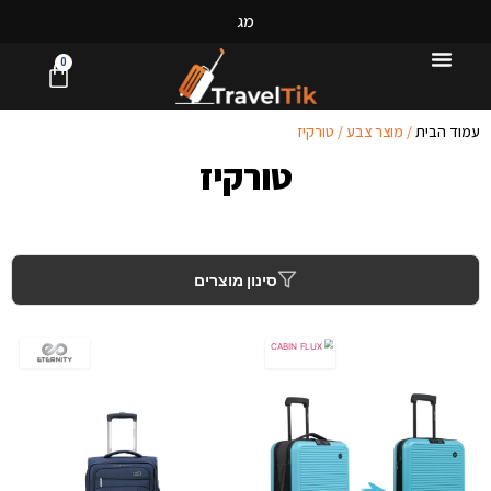
מ
ג
ו
ו
0
עמוד הבית
/ מוצר צבע / טורקיז
טורקיז
סינון מוצרים