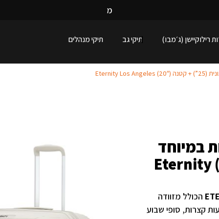
מ
ג
ו
ו
ן
ע
נ
ת רילוקיישן (ג׳מבו)
תיקי גב
תיקי מנהלים
Eternity 
ת במיוחד
בינונית (25”) + קטנה (20″) Eternity
ETE
הכולל מזוודה
עות קצרות, סופי שבוע