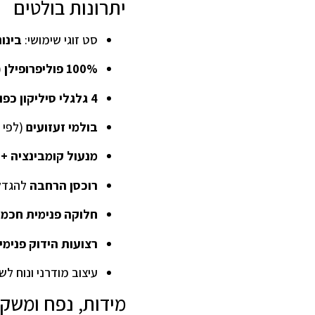
יתרונות בולטים
סט זוגי שימושי:
בינונית 25״ +
100% פוליפרופילן (PP)
4 גלגלי סיליקון כפולים (ספינר 360°)
בולמי זעזועים
(לפי 
מנעול קומבינציה + TSA
רוכסן הרחבה
להגדל
חלוקה פנימית חכמ
רצועות הידוק פנימי
עיצוב מודרני ונוח לש
מידות, נפח ומשק