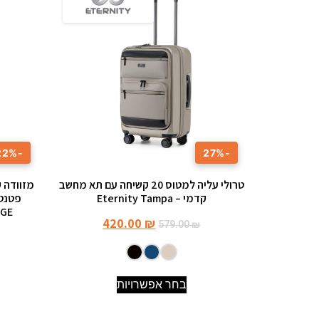
-22%
-27%
טרולי עליה למטוס ‎20 קשיחה עם תא מחשב
קדמי – Eternity Tampa
פטנט 
VERAGE דג
420.00
₪
579.00
₪
בחר אפשרויות