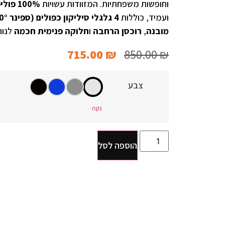
וחופשות משפחתיות. המזוודות עשויות
100% פוליפרופילן (PP)
ועמיד, כוללות
4 גלגלי סיליקון כפולים (ספינר 360°)
מובנה
,
רוכסן הרחבה
ו
חלוקה פנימית חכמה
לנוח
715.00
₪
850.00
₪
צבע
נקה
הוספה לסל