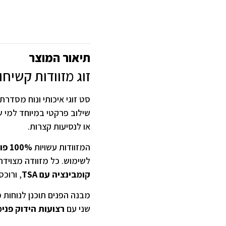
תיאור המוצר
זוג מזוודות קשיחות ETERNITY Los Angeles 25״
סט זוגי איכותי ונוח מסדרת
שילוב פרקטי במיוחד למי ש
או לנסיעות קצרות.
המזוודות עשויות
100% פוליפרופילן (PP)
לשימוש. כל מזוודה מצוידת
קומבינציה עם TSA
, ורוכ
מבנה הפנים תוכנן לנוחות
שני עם
רצועות הידוק פנימ