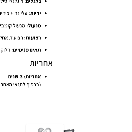
גלגלים:
4 גלגלי סיליקון כפולים (ספינר 360°), בולמי זעזועים
ידיות:
עליונה + צידי
מנעול:
מנעול קומבינציה + TSA מ
רצועות:
רצועות אחיז
תאים פנימיים:
חלוקה ל-2 חלקים, מחיצת רוכסן + 2 ת
אחריות
אחריות: 3 שנים
(בכפוף לתנאי האחרי