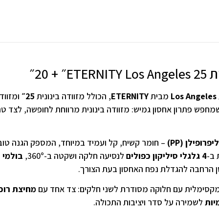
 + 20״
Los Angeles
מבית
ETERNITY
, הכולל מזוודה בינונית
25״
ומזווד
מחפש פתרון אחסון גמיש: מזוודה בינונית מרווחת לחופשה, לצד טר
– חומר קשיח, קל ועמיד במיוחד, המספק הגנה טו
 ב-
4 גלגלי סיליקון כפולים
לנסיעה חלקה ושקטה ב-360°,
בולמי 
סן הרחבה להגדלת נפח האחסון בעת הצורך.
 מקסימלית עם חלוקה מסודרת לשני חלקים: צד אחד עם
מחיצת רוכס
יות
לשמירה על סדר ויציבות התכולה.