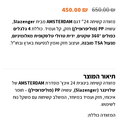
450.00
₪
650.00
₪
מזוודה קשיחה 24" דגם
AMSTERDAM
מבית
Slazenger
,
עשויה
PP (פוליפרופילן)
חזק, קל ועמיד. כוללת
4 גלגלים
כפולים 360° שקטים
,
ידית טרולי טלסקופית מאלומיניום
,
מנעול TSA מובנה
, ועיצוב חזק ואמין לנסיעות בארץ ובחו"ל.
תיאור המוצר
מזוודה קשיחה בינונית 24 אינץ' מסדרת
AMSTERDAM
של
שלזינגר (Slazenger)
, עשויה
PP (פוליפרופילן)
– חומר
איכותי, חזק ועמיד במיוחד, המשלב קשיחות עם משקל נוח
לשימוש.
המזוודה כוללת: