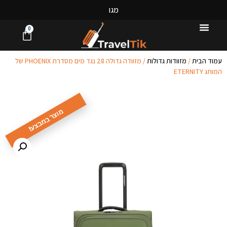
מ
ג
ו
ו
ן
0
עמוד הבית
/
מזוודות גדולות
/ מזוודה גדולה ‎28 נגד מים מסדרת PHOENIX של
המותג ETERNITY
מוצר במבצע!