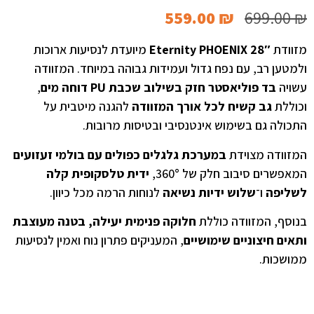
559.00
₪
699.00
₪
מזוודת
Eternity PHOENIX ‎28″
מיועדת לנסיעות ארוכות
ולמטען רב, עם נפח גדול ועמידות גבוהה במיוחד. המזוודה
עשויה
בד פוליאסטר חזק בשילוב שכבת PU דוחה מים
,
וכוללת
גב קשיח לכל אורך המזוודה
להגנה מיטבית על
התכולה גם בשימוש אינטנסיבי ובטיסות מרובות.
המזוודה מצוידת
במערכת גלגלים כפולים עם בולמי זעזועים
המאפשרים סיבוב חלק של ‎360°,
ידית טלסקופית קלה
לשליפה
ו־
שלוש ידיות נשיאה
לנוחות הרמה מכל כיוון.
בנוסף, המזוודה כוללת
חלוקה פנימית יעילה, בטנה מעוצבת
ותאים חיצוניים שימושיים
, המעניקים פתרון נוח ואמין לנסיעות
ממושכות.