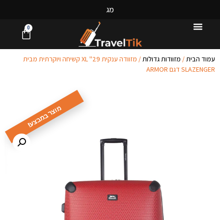
מ
ג
ו
ו
ן
0
עמוד הבית
/
מזוודות גדולות
/ מזוודה ענקית 29" XL קשיחה ויוקרתית מבית
SLAZENGER דגם ARMOR
מוצר במבצע!