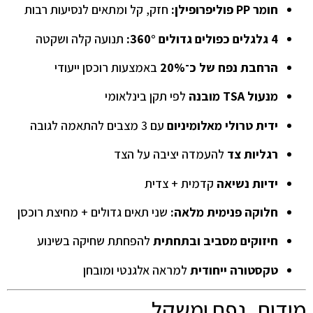
חומר PP פוליפרופילן:
חזק, קל ומתאים לנסיעות רבות
4 גלגלים כפולים גדולים 360°:
תנועה קלה ושקטה
הרחבת נפח של כ־20%
באמצעות רוכסן ייעודי
מנעול TSA מובנה
לפי תקן בינלאומי
ידית טרולי מאלומיניום
עם 3 מצבים להתאמה לגובה
רגליות צד
להעמדה יציבה על הצד
ידיות נשיאה
קדמית + צדית
חלוקה פנימית מלאה:
שני תאים גדולים + מחיצת רוכסן
חיזוקים מסביב ובתחתית
להפחתת שחיקה בשינוע
טקסטורה ייחודית
למראה אלגנטי ומובחן
מידות, נפח ומשקל