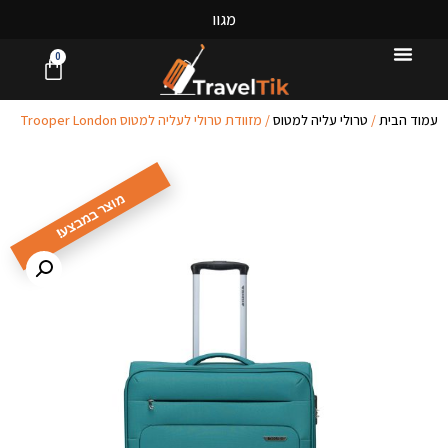
מ
ג
ו
ו
ן
ע
0
עמוד הבית
/
טרולי עליה למטוס
/ מזוודת טרולי לעליה למטוס Trooper London
מוצר במבצע!