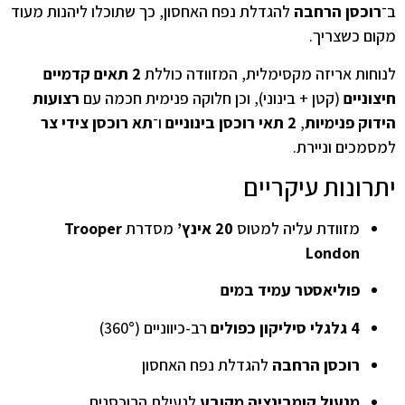
ב־
רוכסן הרחבה
להגדלת נפח האחסון, כך שתוכלו ליהנות מעוד
מקום כשצריך.
לנוחות אריזה מקסימלית, המזוודה כוללת
2 תאים קדמיים
חיצוניים
(קטן + בינוני), וכן חלוקה פנימית חכמה עם
רצועות
הידוק פנימיות
,
2 תאי רוכסן בינוניים
ו־
תא רוכסן צידי צר
למסמכים וניירת.
יתרונות עיקריים
מזוודת עליה למטוס
20 אינץ’
מסדרת
Trooper
London
פוליאסטר עמיד במים
4 גלגלי סיליקון כפולים
רב-כיווניים (360°)
רוכסן הרחבה
להגדלת נפח האחסון
מנעול קומבינציה מקובע
לנעילת הרוכסנים