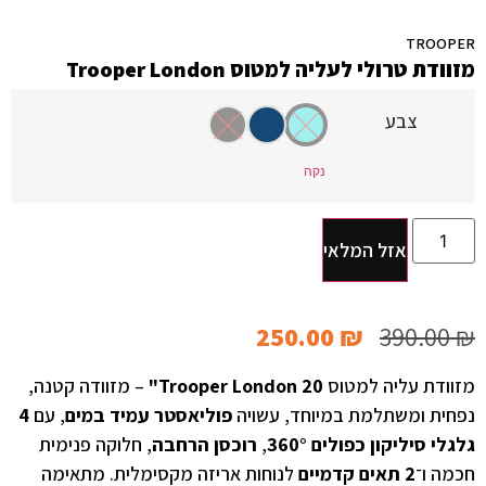
TROOPER
מזוודת טרולי לעליה למטוס Trooper London
צבע
נקה
אזל המלאי
250.00
₪
390.00
₪
מזוודת עליה למטוס
Trooper London 20"
– מזוודה קטנה,
נפחית ומשתלמת במיוחד, עשויה
פוליאסטר עמיד במים
, עם
4
גלגלי סיליקון כפולים 360°
,
רוכסן הרחבה
, חלוקה פנימית
חכמה ו־
2 תאים קדמיים
לנוחות אריזה מקסימלית. מתאימה