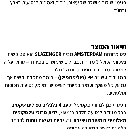
פנימי. שילוב מושלם של עיצוב, נוחות ואמינות לנסיעות בארץ
ובחו״ל.
תיאור המוצר
סט מזוודות
AMSTERDAM
מבית
SLAZENGER
הוא סט קשיח
ואיכותי הכולל 3 מזוודות בגדלים שימושיים במיוחד – טרולי עליה
למטוס, מזוודה בינונית ומזוודה גדולה.
המזוודות עשויות
PP (פוליפרופילן)
– חומר מתקדם, קשיח אך
גמיש, קל משקל ועמיד במיוחד לשימוש יומיומי, נסיעות תכופות
וטלטולים.
הסט תוכנן לנוחות מקסימלית עם
4 גלגלים כפולים שקטים
בכל מזוודה לנסיעה חלקה ב־360°,
ידית טרולי טלסקופית
מאלומיניום מעובה ויציבה
, ו־
2 ידיות נשיאה נוחות
להרמה
קלה גם כאשר המזוודה עמוסה.