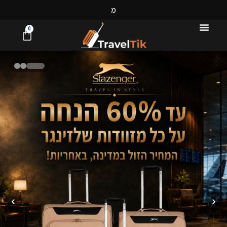
מ
ג
ו
ו
0